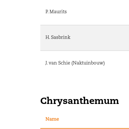
P. Maurits
S. van der Velden
H. Sasbrink
J. van Schie (Naktuinbouw)
J. van Schie (Naktuinbouw)
Chrysanthemum
Name