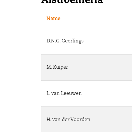
Alstroemeria
Name
D.N.G. Geerlings
M. Kuiper
L. van Leeuwen
H. van der Voorden