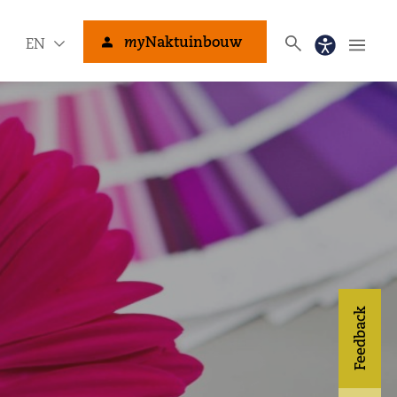
my
Naktuinbouw
EN
Feedback