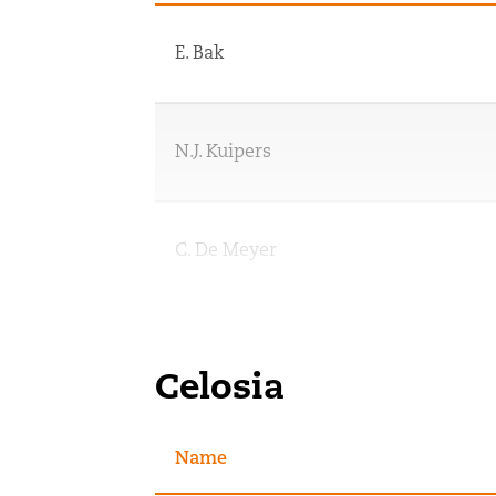
E. Bak
N.J. Kuipers
C. De Meyer
N.D.M. Steur
Celosia
L. Taerwe
Name